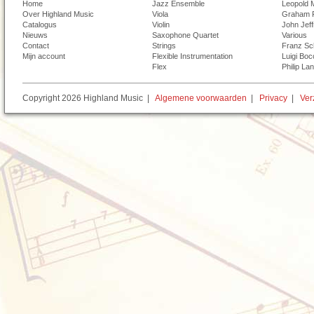
Home
Jazz Ensemble
Leopold 
Over Highland Music
Viola
Graham 
Catalogus
Violin
John Jef
Nieuws
Saxophone Quartet
Various
Contact
Strings
Franz Sc
Mijn account
Flexible Instrumentation
Luigi Boc
Flex
Philip La
Copyright 2026 Highland Music |
Algemene voorwaarden
|
Privacy
|
Ver