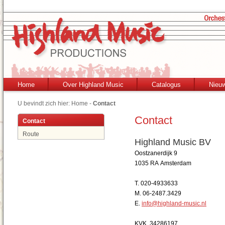
Home
Over Highland Music
Catalogus
Nieu
U bevindt zich hier:
Home
-
Contact
Contact
Contact
Route
Highland Music BV
Oostzanerdijk 9
1035 RA Amsterdam
T. 020-4933633
M. 06-2487.3429
E.
info@highland-music.nl
KVK. 34286197